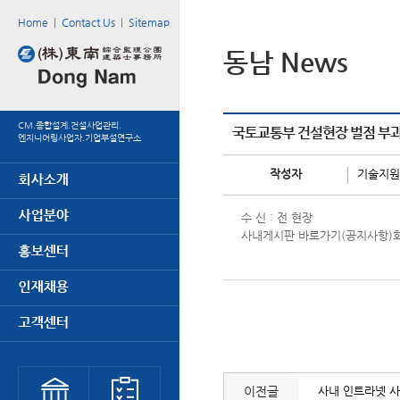
Home
|
Contact Us
|
Sitemap
동남 News
CM.종합설계.건설사업관리.
국토교통부 건설현장 벌점 부과
엔지니어링사업자.기업부설연구소
작성자
기술지원부 
수 신 : 전 현장
사내게시판 바로가기(공지사항)
이전글
사내 인트라넷 사