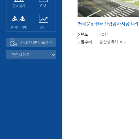
건축설계
CM
천곡문화센터건립공사시공감리
엔지니어링
감리
년도
2011
발주처
울산광역시 북구
사내게시판 바로가기