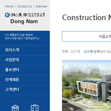
Home
|
Contact Us
|
Sitemap
Construction
CM.종합설계.건설사업관리.
사업소
엔지니어링사업자.기업부설연구소
전체 : 221개
221개
등록되어 있습